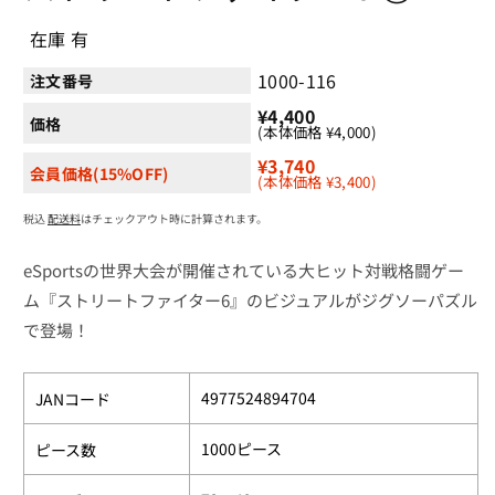
ル
で
在庫 有
メ
デ
1000-116
注文番号
ィ
ア
¥4,400
価格
(1)
(本体価格 ¥4,000)
を
¥3,740
開
会員価格(15%OFF)
(本体価格 ¥3,400)
く
税込
配送料
はチェックアウト時に計算されます。
eSportsの世界大会が開催されている大ヒット対戦格闘ゲー
ム『ストリートファイター6』のビジュアルがジグソーパズル
で登場！
4977524894704
JANコード
1000ピース
ピース数