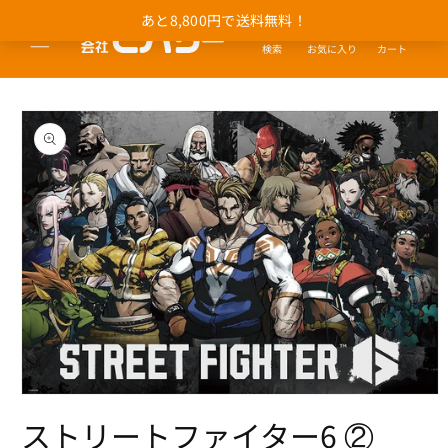
コンテ
カ
あと8,800円で送料無料！
ンツに
ー
進む
お気に入り
カート
検索
ト
商品情
報にス
キップ
モ
ー
ストリートファイター6 ②
ダ