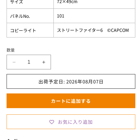
72×49cm
サイズ
101
パネルNo.
ストリートファイター6 ©CAPCOM
コピーライト
数量
ス
ス
ト
ト
リ
リ
出荷予定日: 2026年08月07日
ー
ー
ト
ト
カートに追加する
フ
フ
ァ
ァ
イ
イ
お気に入り追加
タ
タ
ー
ー
6
6