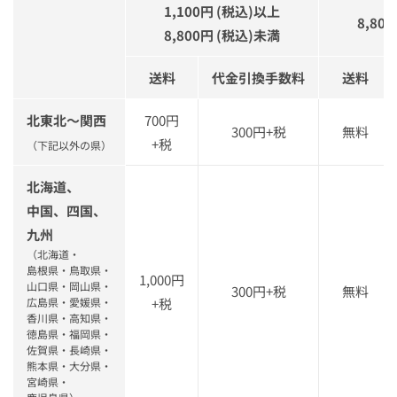
1,100円 (税込)以上
8,80
8,800円 (税込)未満
送料
代金引換手数料
送料
北東北～関西
700円
300円+税
無料
+税
（下記以外の県）
北海道、
中国、四国、
九州
（北海道・
島根県・鳥取県・
1,000円
山口県・岡山県・
300円+税
無料
広島県・愛媛県・
+税
香川県・高知県・
徳島県・福岡県・
佐賀県・長崎県・
熊本県・大分県・
宮崎県・