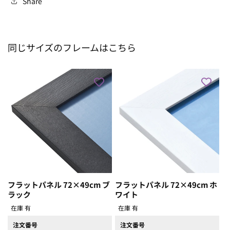
Share
②
②
の
の
数
数
同じサイズのフレームはこちら
量
量
を
を
減
増
ら
や
す
す
フラットパネル 72×49cm ブ
フラットパネル 72×49cm ホ
ラック
ワイト
在庫 有
在庫 有
注文番号
注文番号